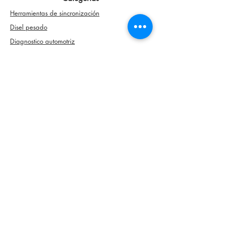
Herramientas de sincronización
Disel pesado
Diagnostico automotriz
Herramienta especializada
Hojalateria y pintura
Contáctanos
Camille102326@gmail.com
Ventas@langeltecautomotriz.com
Politica de reembolso
Términos y condiciones
Política de privacidad