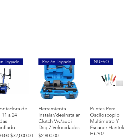
én llegado
Recién llegado
NUEVO
sta rápida
Vista rápida
Vista rápida
ontadora de
Herramienta
Puntas Para
s 11 a 24
Instalar/desinstalar
Osciloscopio
das
Clutch Vw/audi
Multimetro Y
inflado
Dsg 7 Velocidades
Escaner Hantek
Ht-307
o
Precio de oferta
Precio
00.00
$32,000.00
$2,800.00