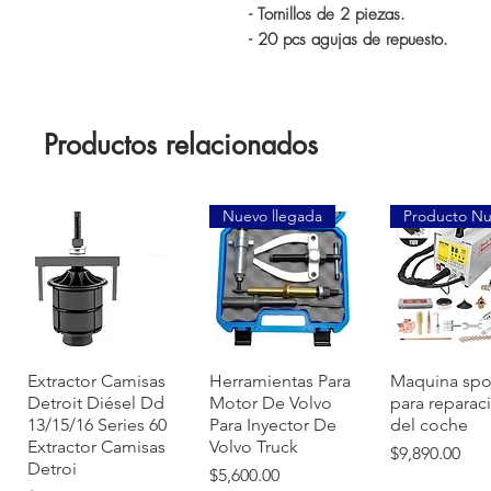
- Tornillos de 2 piezas.
- 20 pcs agujas de repuesto.
Productos relacionados
Nuevo llegada
Producto N
Vista rápida
Vista rápida
Vista ráp
Extractor Camisas
Herramientas Para
Maquina spo
Detroit Diésel Dd
Motor De Volvo
para reparac
13/15/16 Series 60
Para Inyector De
del coche
Extractor Camisas
Volvo Truck
Precio
$9,890.00
Detroi
Precio
$5,600.00