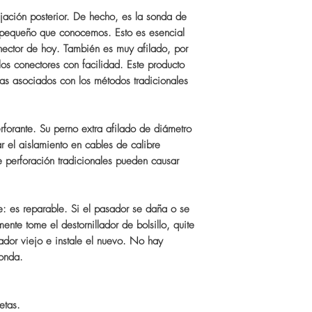
ijación posterior. De hecho, es la sonda de
s pequeño que conocemos. Esto es esencial
nector de hoy. También es muy afilado, por
 los conectores con facilidad. Este producto
as asociados con los métodos tradicionales
forante. Su perno extra afilado de diámetro
r el aislamiento en cables de calibre
 perforación tradicionales pueden causar
te: es reparable. Si el pasador se daña o se
ente tome el destornillador de bolsillo, quite
asador viejo e instale el nuevo. No hay
onda.
etas.