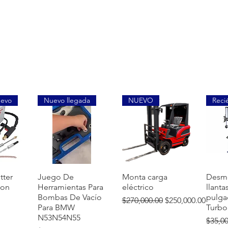
uevo
Nuevo llegada
NUEVO
Reci
ida
Vista rápida
Vista rápida
Vi
tter
Juego De
Monta carga
Desm
ion
Herramientas Para
eléctrico
llanta
Bombas De Vacío
pulga
Precio
Precio de oferta
$270,000.00
$250,000.00
Para BMW
Turbo
N53N54N55
Preci
$35,0