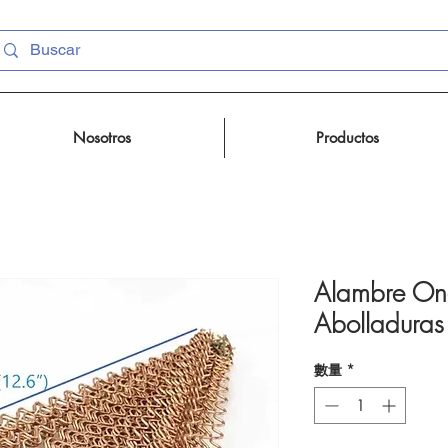
Nosotros
Productos
Alambre Ond
Abolladura
數量
*