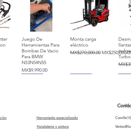
覽
快速瀏覽
快速瀏覽
tter
Juego De
Monta carga
Desm
ion
Herramientas Para
eléctrico
llanta
Bombas De Vacío
pulga
一般價格
促銷價格
MX$270,000.00
MX$250,000.0
Para BMW
Turbo
N53N54N55
一般
MX$35
價格
MX$9,990.00
NUEVO
NUEVO
NUE
Contác
ación
Herramienta especializada
Camille1
覽
快速瀏覽
快速瀏覽
mba
Soporte para
Extractor
Desm
rcas
motor 500 kg
Instalador De
Manua
Hojalateria y pintura
Ventas@la