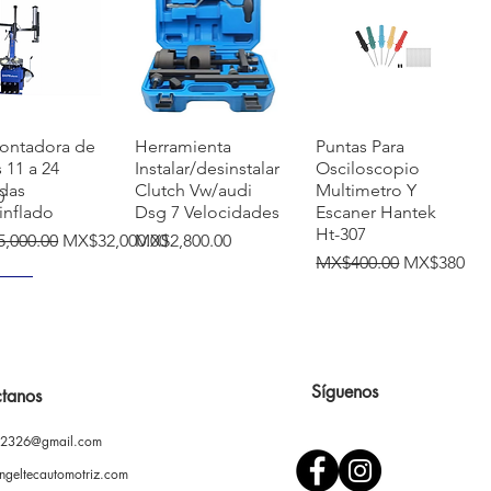
快速瀏覽
快速瀏覽
快速瀏覽
ontadora de
Herramienta
Puntas Para
s 11 a 24
Instalar/desinstalar
Osciloscopio
das
Clutch Vw/audi
Multimetro Y
0
inflado
Dsg 7 Velocidades
Escaner Hantek
Ht-307
價格
促銷價格
價格
,000.00
MX$32,000.00
MX$2,800.00
一般價格
促銷價格
MX$400.00
MX$380.00
VO
Síguenos
tanos
02326@gmail.com
快速瀏覽
快速瀏覽
快速瀏覽
ontadora
Prensa Hidráulica
Soporte ajustable
l Llantas
12 Toneladas Con
para pintar
ngeltecautomotriz.com