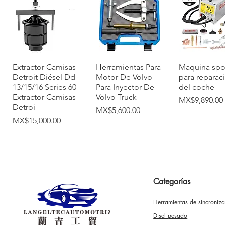
快速瀏覽
快速瀏覽
快速瀏
Extractor Camisas
Herramientas Para
Maquina spo
Detroit Diésel Dd
Motor De Volvo
para reparac
13/15/16 Series 60
Para Inyector De
del coche
Extractor Camisas
Volvo Truck
價格
MX$9,890.00
Detroi
價格
MX$5,600.00
價格
MX$15,000.00
NUEVO
NUEVO
Categorías
Herramientas de sincroniz
快速瀏覽
快速瀏覽
快速瀏
Herramienta
Tina De
Tapa De Bo
Disel pesado
Sincronizar Vw
Ultrasonido Digital
Llave De Tue