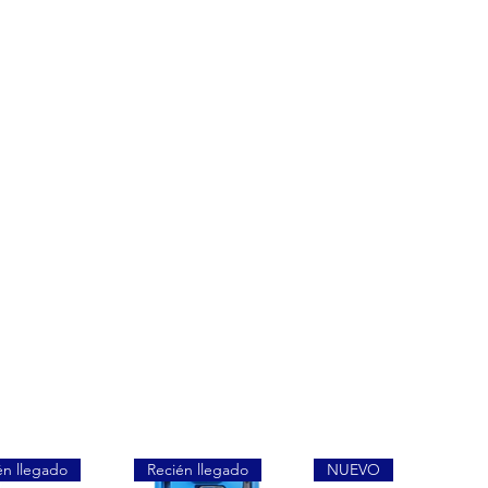
én llegado
Recién llegado
NUEVO