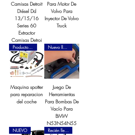
Camisas Detroit
Para Motor De
Diésel Dd
Volvo Para
13/15/16
Inyector De Volvo
Series 60
Truck
Extractor
Camisas Detroi
Producto Nuevo
Nuevo llegada
Maquina spotter
Juego De
para reparacion
Herramientas
del coche
Para Bombas De
Vacío Para
BMW
N53N54N55
NUEVO
Recién llegado