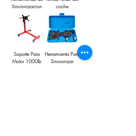
Sincronizacion
coche
Soporte Para
Herramienta Para
Motor 1000lb
Sincronizar
Motor Audi A1
A3 1.4 Tsi
T10340
Herramienta Para
Kit De Bloqueo