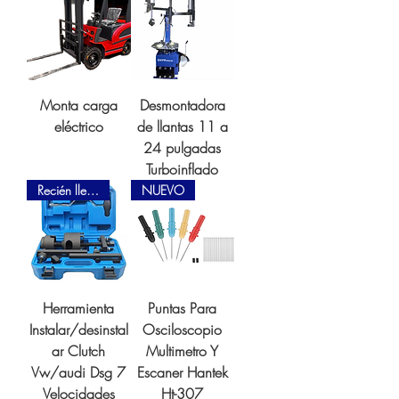
Monta carga
Desmontadora
eléctrico
de llantas 11 a
24 pulgadas
Turboinflado
Recién llegado
NUEVO
Herramienta
Puntas Para
Instalar/desinstal
Osciloscopio
ar Clutch
Multimetro Y
Vw/audi Dsg 7
Escaner Hantek
Velocidades
Ht-307