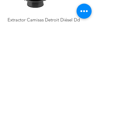
Extractor Camisas Detroit Diésel Dd
13/15/16 Series 60 Extractor Camisas
Detroi
價格
MX$15,000.00
Nuevo llegada
Producto Nuevo
Nuevo llegada
NUEVO
Recién llegado
Recién llegado
NUEVO
NUEVO
NUEVO
NUEVO
NUEVO
NUEVO
Categorías
Herramientas de sincronización
Disel pesado
Diagnostico automotriz