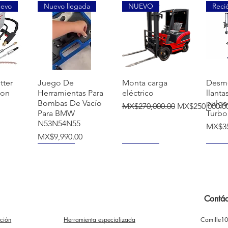
uevo
Nuevo llegada
NUEVO
Reci
覽
快速瀏覽
快速瀏覽
tter
Juego De
Monta carga
Desm
ion
Herramientas Para
eléctrico
llanta
Bombas De Vacío
pulga
一般價格
促銷價格
MX$270,000.00
MX$250,000.0
Para BMW
Turbo
N53N54N55
一般
MX$35
價格
MX$9,990.00
NUEVO
NUEVO
NUE
Contác
ación
Herramienta especializada
Camille1
覽
快速瀏覽
快速瀏覽
mba
Soporte para
Extractor
Desm