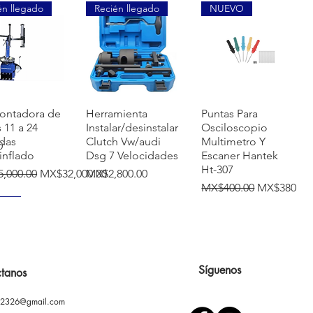
én llegado
Recién llegado
NUEVO
快速瀏覽
快速瀏覽
快速瀏覽
ontadora de
Herramienta
Puntas Para
s 11 a 24
Instalar/desinstalar
Osciloscopio
das
Clutch Vw/audi
Multimetro Y
0
inflado
Dsg 7 Velocidades
Escaner Hantek
Ht-307
價格
促銷價格
價格
,000.00
MX$32,000.00
MX$2,800.00
一般價格
促銷價格
MX$400.00
MX$380.00
VO
Síguenos
tanos
02326@gmail.com
快速瀏覽
快速瀏覽
快速瀏覽
ontadora
Prensa Hidráulica
Soporte ajustable