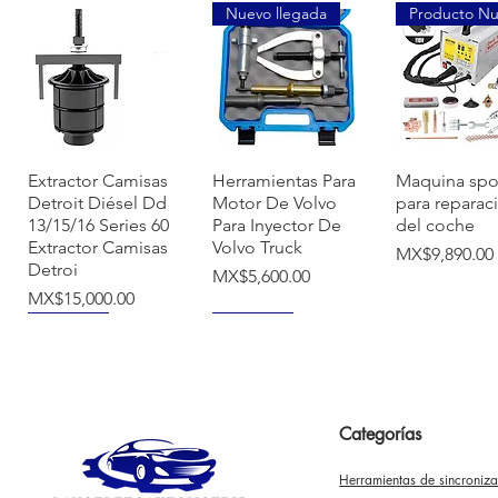
Nuevo llegada
Producto N
快速瀏覽
快速瀏覽
快速瀏
Extractor Camisas
Herramientas Para
Maquina spo
Detroit Diésel Dd
Motor De Volvo
para reparac
13/15/16 Series 60
Para Inyector De
del coche
Extractor Camisas
Volvo Truck
價格
MX$9,890.00
Detroi
價格
MX$5,600.00
價格
MX$15,000.00
NUEVO
NUEVO
Categorías
Herramientas de sincroniz
快速瀏覽
快速瀏覽
快速瀏
Herramienta
Tina De
Tapa De Bo