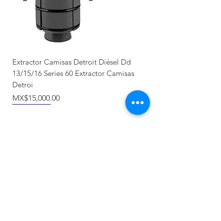
Extractor Camisas Detroit Diésel Dd
13/15/16 Series 60 Extractor Camisas
Detroi
價格
MX$15,000.00
Nuevo llegada
Producto Nuevo
Nuevo llegada
NUEVO
Recién llegado
Recién llegado
NUEVO
NUEVO
NUEVO
NUEVO
NUEVO
NUEVO
Categorías
Herramientas de sincronización