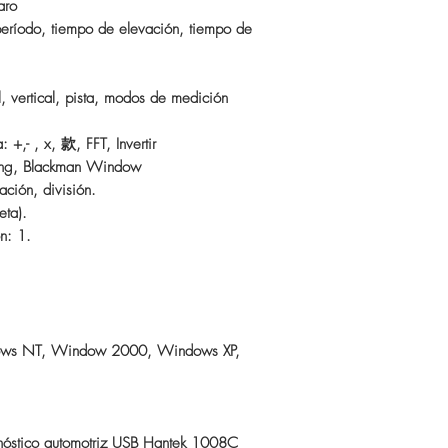
aro
período, tiempo de elevación, tiempo de
l, vertical, pista, modos de medición
+,- , x, 款, FFT, Invertir
ing, Blackman Window
ación, división.
eta).
n: 1.
dows NT, Window 2000, Windows XP,
nóstico automotriz USB Hantek 1008C