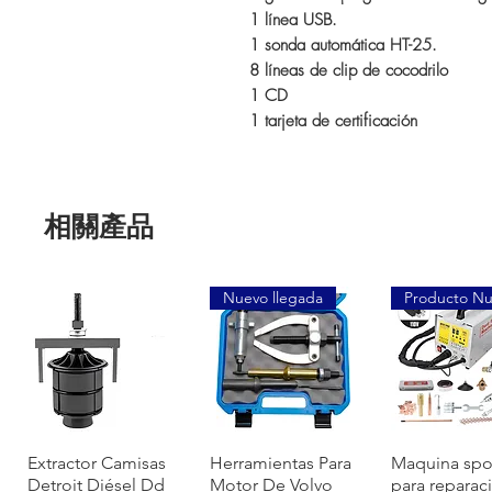
1 línea USB.
1 sonda automática HT-25.
8 líneas de clip de cocodrilo
1 CD
1 tarjeta de certificación
相關產品
Nuevo llegada
Producto N
快速瀏覽
快速瀏覽
快速瀏
Extractor Camisas
Herramientas Para
Maquina spo
Detroit Diésel Dd
Motor De Volvo
para reparac