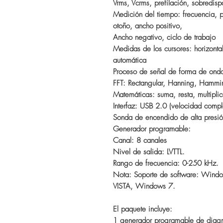
Vrms, Vcrms, prefilación, sobredisp
Medición del tiempo: frecuencia, 
otoño, ancho positivo,
Ancho negativo, ciclo de trabajo
Medidas de los cursores: horizonta
automática
Proceso de señal de forma de onda: 
FFT: Rectangular, Hanning, Hamm
Matemáticas: suma, resta, multiplic
Interfaz: USB 2.0 (velocidad compl
Sonda de encendido de alta presió
Generador programable:
Canal: 8 canales
Nivel de salida: LVTTL.
Rango de frecuencia: 0-250 kHz.
Nota: Soporte de software: Win
VISTA, Windows 7.
El paquete incluye:
1 generador programable de diag