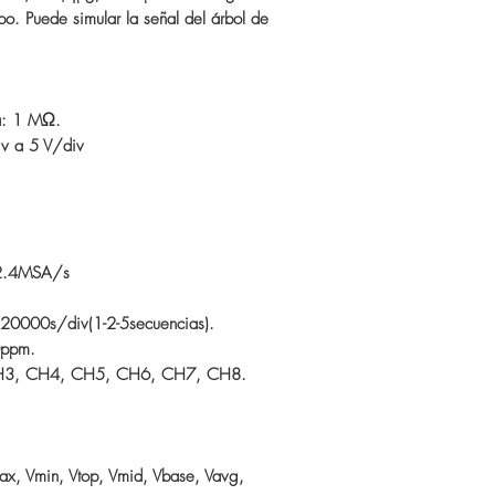
o. Puede simular la señal del árbol de
ia: 1 MΩ.
iv a 5 V/div
: 2.4MSA/s
 20000s/div(1-2-5secuencias).
0ppm.
 CH3, CH4, CH5, CH6, CH7, CH8.
x, Vmin, Vtop, Vmid, Vbase, Vavg,