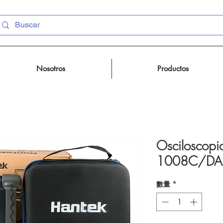
Nosotros
Productos
Osciloscopi
1008C/D
數量
*