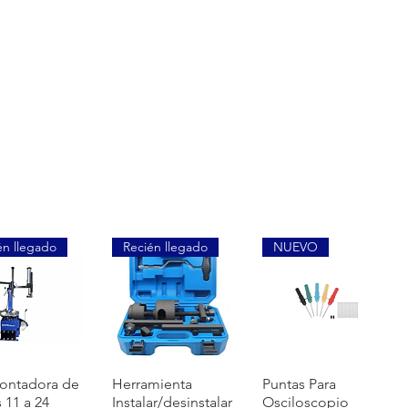
én llegado
Recién llegado
NUEVO
快速瀏覽
快速瀏覽
快速瀏覽
ontadora de
Herramienta
Puntas Para
s 11 a 24
Instalar/desinstalar
Osciloscopio