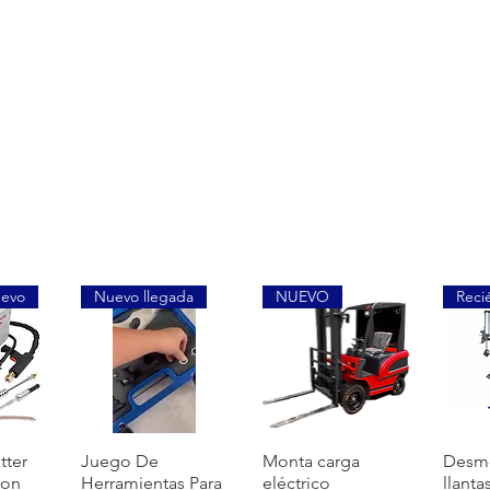
uevo
Nuevo llegada
NUEVO
Reci
覽
快速瀏覽
快速瀏覽
tter
Juego De
Monta carga
Desm
ion
Herramientas Para
eléctrico
llanta