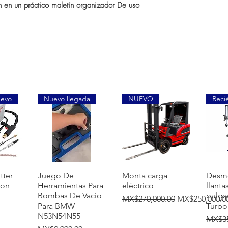
n en un práctico maletín organizador De uso
uevo
Nuevo llegada
NUEVO
Reci
覽
快速瀏覽
快速瀏覽
tter
Juego De
Monta carga
Desm
ion
Herramientas Para
eléctrico
llanta
Bombas De Vacío
pulga
一般價格
促銷價格
MX$270,000.00
MX$250,000.0
Para BMW
Turbo
N53N54N55
一般
MX$35