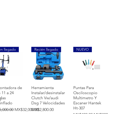
én llegado
Recién llegado
NUEVO
快速瀏覽
快速瀏覽
快速瀏覽
ontadora de
Herramienta
Puntas Para
s 11 a 24
Instalar/desinstalar
Osciloscopio
das
Clutch Vw/audi
Multimetro Y
0
inflado
Dsg 7 Velocidades
Escaner Hantek
Ht-307
價格
促銷價格
價格
,000.00
MX$32,000.00
MX$2,800.00