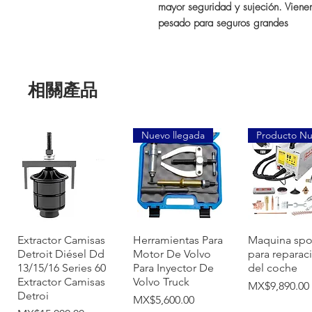
mayor seguridad y sujeción. Viene
pesado para seguros grandes
相關產品
Nuevo llegada
Producto N
快速瀏覽
快速瀏覽
快速瀏
Extractor Camisas
Herramientas Para
Maquina spo
Detroit Diésel Dd
Motor De Volvo
para reparac
13/15/16 Series 60
Para Inyector De
del coche
Extractor Camisas
Volvo Truck
價格
MX$9,890.00
Detroi
價格
MX$5,600.00