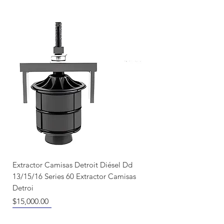
Extractor Camisas Detroit Diésel Dd
13/15/16 Series 60 Extractor Camisas
Detroi
Precio
$15,000.00
Nuevo llegada
Producto Nuevo
Nuevo llegada
NUEVO
Recién llegado
Recién llegado
NUEVO
NUEVO
NUEVO
NUEVO
NUEVO
NUEVO