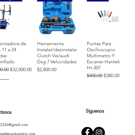
sta rápida
Vista rápida
Vista rápida
ontadora de
Herramienta
Puntas Para
s 11 a 24
Instalar/desinstalar
Osciloscopio
das
Clutch Vw/audi
Multimetro Y
inflado
Dsg 7 Velocidades
Escaner Hantek
Ht-307
o
Precio de oferta
Precio
00.00
$32,000.00
$2,800.00
Precio
Precio de ofer
$400.00
$380.00
VO
Síguenos
tanos
02326@gmail.com
sta rápida
Vista rápida
Vista rápida
ontadora
Prensa Hidráulica
Soporte ajustable
l Llantas
12 Toneladas Con
para pintar
ngeltecautomotriz.com