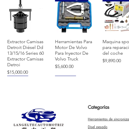
Vista rápida
Vista rápida
Vista ráp
Extractor Camisas
Herramientas Para
Maquina spo
Detroit Diésel Dd
Motor De Volvo
para reparac
13/15/16 Series 60
Para Inyector De
del coche
Extractor Camisas
Volvo Truck
Precio
$9,890.00
Detroi
Precio
$5,600.00
Precio
$15,000.00
NUEVO
NUEVO
Categorías
Herramientas de sincroniz
Vista rápida
Vista rápida
Vista ráp
Herramienta
Tina De
Tapa De Bo
Disel pesado
Sincronizar Vw
Ultrasonido Digital
Llave De Tue