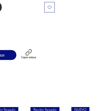
zar
Copiar enlace
én llegado
Recién llegado
NUEVO