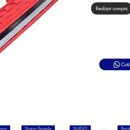
Realizar compra
Coti
uevo
Nuevo llegada
NUEVO
Reci