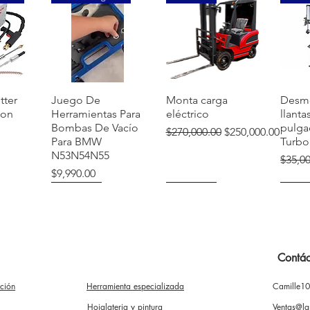
ida
Vista rápida
Vista rápida
Vi
tter
Juego De
Monta carga
Desm
ion
Herramientas Para
eléctrico
llanta
Bombas De Vacío
pulga
Precio
Precio de oferta
$270,000.00
$250,000.00
Para BMW
Turbo
N53N54N55
Preci
$35,0
Precio
$9,990.00
NUEVO
NUEVO
NUE
Contác
ación
Herramienta especializada
Camille1
ida
Vista rápida
Vista rápida
Vi
mba
Soporte para
Extractor
Desm
rcas
motor 500 kg
Instalador De
Manua
Hojalateria y pintura
Ventas@la