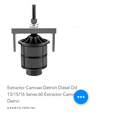
Extractor Camisas Detroit Diésel Dd
13/15/16 Series 60 Extractor Camisas
Detroi
價格
MX$15,000.00
Nuevo llegada
Producto Nuevo
Nuevo llegada
NUEVO
Recién llegado
Recién llegado
NUEVO
NUEVO
NUEVO
NUEVO
NUEVO
NUEVO