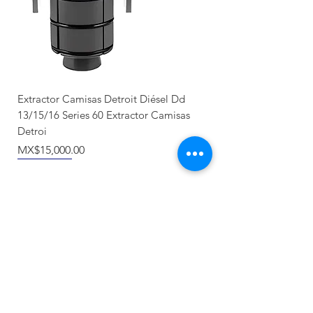
Extractor Camisas Detroit Diésel Dd
13/15/16 Series 60 Extractor Camisas
Detroi
價格
MX$15,000.00
Nuevo llegada
Producto Nuevo
Nuevo llegada
NUEVO
Recién llegado
Recién llegado
NUEVO
NUEVO
NUEVO
NUEVO
NUEVO
NUEVO
Categorías
Herramientas de sincronización