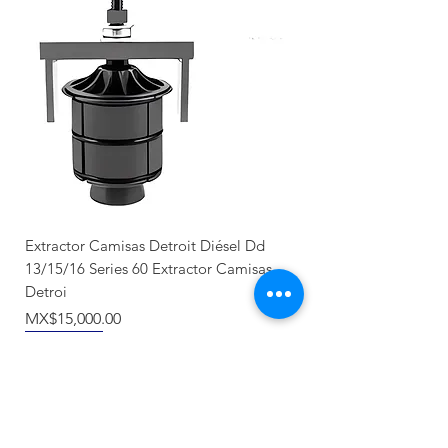
Extractor Camisas Detroit Diésel Dd
13/15/16 Series 60 Extractor Camisas
Detroi
價格
MX$15,000.00
Nuevo llegada
Producto Nuevo
Nuevo llegada
NUEVO
Recién llegado
Recién llegado
NUEVO
NUEVO
NUEVO
NUEVO
NUEVO
NUEVO