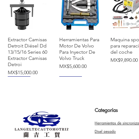
快速瀏覽
快速瀏覽
快速瀏
Extractor Camisas
Herramientas Para
Maquina spo
Detroit Diésel Dd
Motor De Volvo
para reparac
13/15/16 Series 60
Para Inyector De
del coche
Extractor Camisas
Volvo Truck
價格
MX$9,890.00
Detroi
價格
MX$5,600.00
價格
MX$15,000.00
NUEVO
NUEVO
Categorías
Herramientas de sincroniz
快速瀏覽
快速瀏覽
快速瀏
Herramienta
Tina De
Tapa De Bo
Disel pesado
Sincronizar Vw
Ultrasonido Digital
Llave De Tue
Audi Bora Jetta
Acero Inoxidable
Para Gasolin