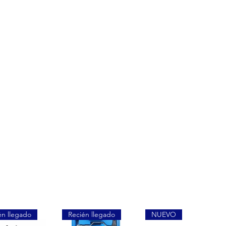
én llegado
Recién llegado
NUEVO