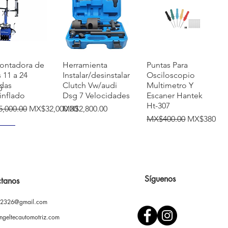
快速瀏覽
快速瀏覽
快速瀏覽
ontadora de
Herramienta
Puntas Para
s 11 a 24
Instalar/desinstalar
Osciloscopio
das
Clutch Vw/audi
Multimetro Y
0
inflado
Dsg 7 Velocidades
Escaner Hantek
Ht-307
價格
促銷價格
價格
,000.00
MX$32,000.00
MX$2,800.00
一般價格
促銷價格
MX$400.00
MX$380.00
VO
Síguenos
tanos
02326@gmail.com
快速瀏覽
快速瀏覽
快速瀏覽
ontadora
Prensa Hidráulica
Soporte ajustable
l Llantas
12 Toneladas Con
para pintar
ngeltecautomotriz.com
Rines De 8-24
Gato
autopartes/