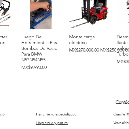
覽
快速瀏覽
快速瀏覽
tter
Juego De
Monta carga
Desm
ion
Herramientas Para
eléctrico
llanta
Bombas De Vacío
pulga
一般價格
促銷價格
MX$270,000.00
MX$250,000.0
Para BMW
Turbo
N53N54N55
一般
MX$35
價格
MX$9,990.00
NUEVO
NUEVO
NUE
Contác
ación
Herramienta especializada
Camille1
覽
快速瀏覽
快速瀏覽
mba
Soporte para
Extractor
Desm
rcas
motor 500 kg
Instalador De
Manua
Hojalateria y pintura
Ventas@la
a
Polea De Bomba
Para 