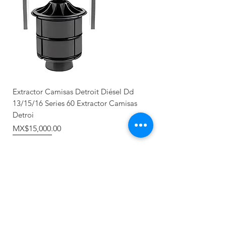
Extractor Camisas Detroit Diésel Dd
13/15/16 Series 60 Extractor Camisas
Detroi
價格
MX$15,000.00
Nuevo llegada
Producto Nuevo
Nuevo llegada
NUEVO
Recién llegado
Recién llegado
NUEVO
NUEVO
NUEVO
NUEVO
NUEVO
NUEVO