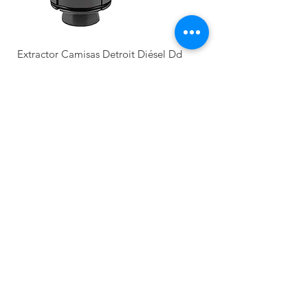
Extractor Camisas Detroit Diésel Dd
13/15/16 Series 60 Extractor Camisas
Detroi
價格
MX$15,000.00
Nuevo llegada
Producto Nuevo
Nuevo llegada
NUEVO
Recién llegado
Recién llegado
NUEVO
NUEVO
NUEVO
NUEVO
NUEVO
NUEVO
Categorías
Herramientas de sincronización
Disel pesado
Diagnostico automotriz