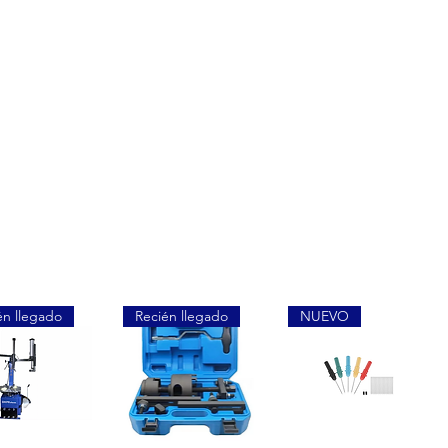
én llegado
Recién llegado
NUEVO