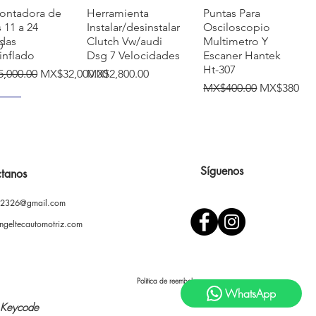
快速瀏覽
快速瀏覽
快速瀏覽
ontadora de
Herramienta
Puntas Para
s 11 a 24
Instalar/desinstalar
Osciloscopio
das
Clutch Vw/audi
Multimetro Y
0
inflado
Dsg 7 Velocidades
Escaner Hantek
Ht-307
價格
促銷價格
價格
,000.00
MX$32,000.00
MX$2,800.00
一般價格
促銷價格
MX$400.00
MX$380.00
VO
Síguenos
tanos
02326@gmail.com
快速瀏覽
快速瀏覽
快速瀏覽
ontadora
Prensa Hidráulica
Soporte ajustable
l Llantas
12 Toneladas Con
para pintar
ngeltecautomotriz.com
Rines De 8-24
Gato
autopartes/
Carrocero
一般價格
促銷價格
450.00
MX$6,200.00
MX$5,990.00
價格
MX$5,500.00
Politica de reembolso
WhatsApp
Keycode