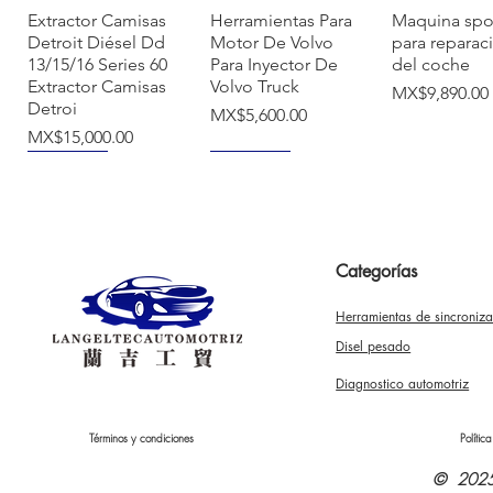
快速瀏覽
快速瀏覽
快速瀏
Extractor Camisas
Herramientas Para
Maquina spo
Detroit Diésel Dd
Motor De Volvo
para reparac
13/15/16 Series 60
Para Inyector De
del coche
Extractor Camisas
Volvo Truck
價格
MX$9,890.00
Detroi
價格
MX$5,600.00
價格
MX$15,000.00
NUEVO
NUEVO
Categorías
Herramientas de sincroniz
快速瀏覽
快速瀏覽
快速瀏
Herramienta
Tina De
Tapa De Bo
Disel pesado
Sincronizar Vw
Ultrasonido Digital
Llave De Tue
Audi Bora Jetta
Acero Inoxidable
Para Gasolin
Diagnostico automotriz
Beetl 2.5 3.2 4.2
800ml
Ajustable
一般價格
促銷價格
一般價格
促銷價格
一般價格
MX$600.00
MX$580.00
MX$750.00
MX$710.00
MX$300.00
M
Términos y condiciones
Polític
© 2025 p