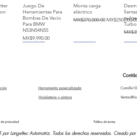
覽
快速瀏覽
快速瀏覽
tter
Juego De
Monta carga
Desm
ion
Herramientas Para
eléctrico
llanta
Bombas De Vacío
pulga
一般價格
促銷價格
MX$270,000.00
MX$250,000.0
Para BMW
Turbo
N53N54N55
一般
MX$35
價格
MX$9,990.00
NUEVO
NUEVO
NUE
Contác
ación
Herramienta especializada
Camille1
覽
快速瀏覽
快速瀏覽
mba
Soporte para
Extractor
Desm
rcas
motor 500 kg
Instalador De
Manua
Hojalateria y pintura
Ventas@la
a
Polea De Bomba
Para 
一般價格
促銷價格
MX$2,300.00
MX$2,150.00
De Dirección
價格
MX$2,
促銷價格
一般價格
促銷價格
X$285.00
MX$600.00
MX$580.00
a de privacidad
Politica de envios
or Langeltec Automotriz. Todos los derechos reservados. Creado por