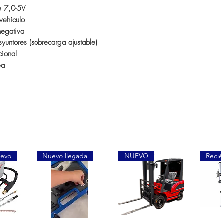
e 7,0-5V
vehículo
negativa
isyuntores (sobrecarga ajustable)
cional
ea
uevo
Nuevo llegada
NUEVO
Reci