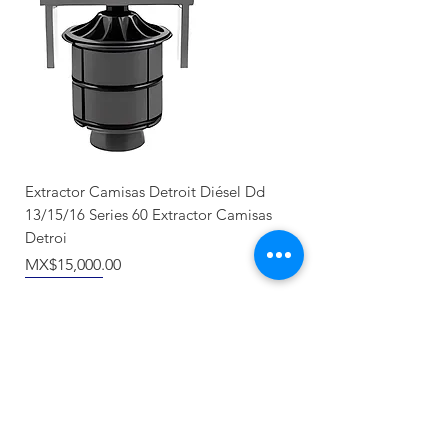
Extractor Camisas Detroit Diésel Dd
13/15/16 Series 60 Extractor Camisas
Detroi
價格
MX$15,000.00
Nuevo llegada
Producto Nuevo
Nuevo llegada
NUEVO
Recién llegado
Recién llegado
NUEVO
NUEVO
NUEVO
NUEVO
NUEVO
NUEVO