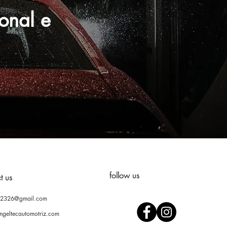
onal e
follow us
t us
02326@gmail.com
ngeltecautomotriz.com