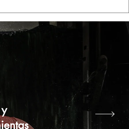
 y
ientas