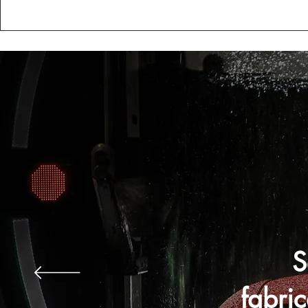
S
fabri