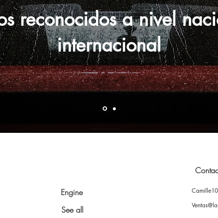
os reconocidos a nivel naci
internacional
Contac
Camille1
Engine
Ventas@la
See all