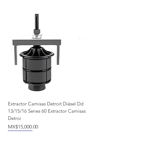
Extractor Camisas Detroit Diésel Dd
13/15/16 Series 60 Extractor Camisas
Detroi
Price
MX$15,000.00
Nuevo llegada
Producto Nuevo
Nuevo llegada
NUEVO
Recién llegado
Recién llegado
NUEVO
NUEVO
NUEVO
NUEVO
NUEVO
NUEVO