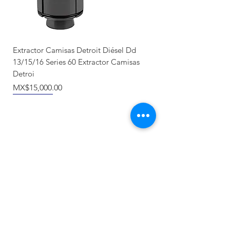
Extractor Camisas Detroit Diésel Dd
13/15/16 Series 60 Extractor Camisas
Detroi
Price
MX$15,000.00
Nuevo llegada
Producto Nuevo
Nuevo llegada
NUEVO
Recién llegado
Recién llegado
NUEVO
NUEVO
NUEVO
NUEVO
NUEVO
NUEVO
Products
equipment
Wheels and Rims