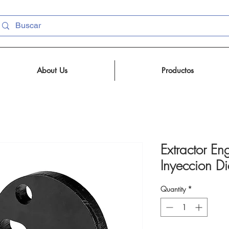
About Us
Productos
Extractor E
Inyeccion D
Quantity
*