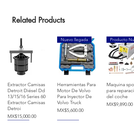
Related Products
Nuevo llegada
Producto N
Quick View
Quick View
Quick Vi
Extractor Camisas
Herramientas Para
Maquina spo
Detroit Diésel Dd
Motor De Volvo
para reparac
13/15/16 Series 60
Para Inyector De
del coche
Extractor Camisas
Volvo Truck
Price
MX$9,890.00
Detroi
Price
MX$5,600.00
Price
MX$15,000.00
NUEVO
NUEVO