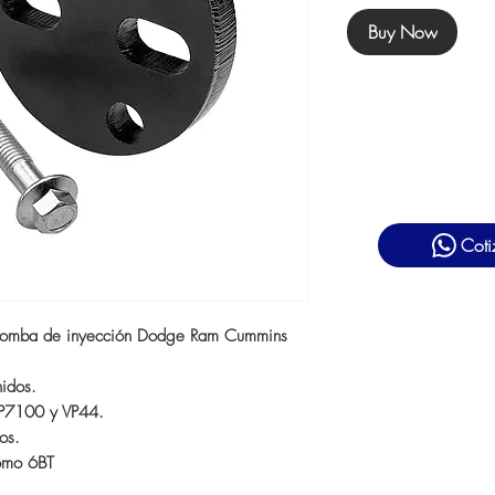
Buy Now
Coti
 bomba de inyección Dodge Ram Cummins
nidos.
 P7100 y VP44.
dos.
omo 6BT