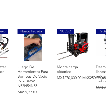
uevo
Nuevo llegada
NUEVO
Reci
ew
Quick View
Quick View
Q
tter
Juego De
Monta carga
Desm
ion
Herramientas Para
eléctrico
llanta
Bombas De Vacío
pulga
Regular Price
Sale Price
MX$270,000.00
MX$250,000.0
Para BMW
Turbo
N53N54N55
Regula
MX$35
Price
MX$9,990.00
NUEVO
NUEVO
NUE