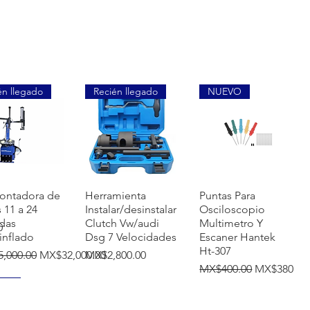
én llegado
Recién llegado
NUEVO
uick View
Quick View
Quick View
ontadora de
Herramienta
Puntas Para
s 11 a 24
Instalar/desinstalar
Osciloscopio
das
Clutch Vw/audi
Multimetro Y
0
inflado
Dsg 7 Velocidades
Escaner Hantek
Ht-307
r Price
Sale Price
Price
,000.00
MX$32,000.00
MX$2,800.00
Regular Price
Sale Price
MX$400.00
MX$380.00
VO