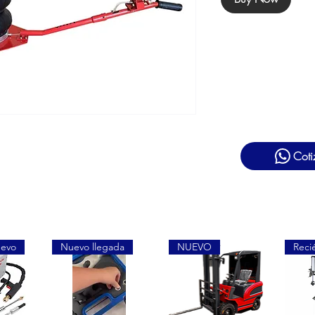
Coti
uevo
Nuevo llegada
NUEVO
Reci