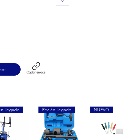
zar
Copiar enlace
én llegado
Recién llegado
NUEVO