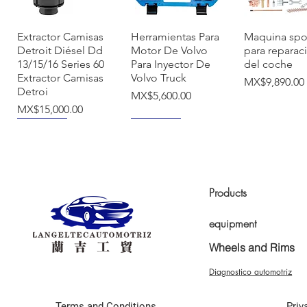
Quick View
Quick View
Quick Vi
Extractor Camisas
Herramientas Para
Maquina spo
Detroit Diésel Dd
Motor De Volvo
para reparac
13/15/16 Series 60
Para Inyector De
del coche
Extractor Camisas
Volvo Truck
Price
MX$9,890.00
Detroi
Price
MX$5,600.00
Price
MX$15,000.00
NUEVO
NUEVO
Products
equipment
Quick View
Quick View
Quick Vi
Herramienta
Tina De
Tapa De Bo
Sincronizar Vw
Ultrasonido Digital
Llave De Tue
Wheels and Rims
Audi Bora Jetta
Acero Inoxidable
Para Gasolin
Beetl 2.5 3.2 4.2
800ml
Ajustable
Diagnostico automotriz
Regular Price
Sale Price
Regular Price
Sale Price
Regular Pric
S
MX$600.00
MX$580.00
MX$750.00
MX$710.00
MX$300.00
M
Terms and Conditions
Priv