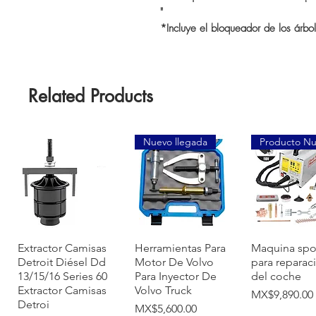
"
*Incluye el bloqueador de los árbole
Related Products
Nuevo llegada
Producto N
Quick View
Quick View
Quick Vi
Extractor Camisas
Herramientas Para
Maquina spo
Detroit Diésel Dd
Motor De Volvo
para reparac
13/15/16 Series 60
Para Inyector De
del coche
Extractor Camisas
Volvo Truck
Price
MX$9,890.00
Detroi
Price
MX$5,600.00