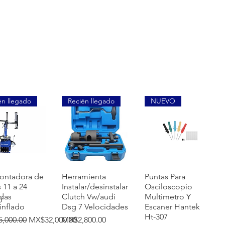
én llegado
Recién llegado
NUEVO
uick View
Quick View
Quick View
ontadora de
Herramienta
Puntas Para
s 11 a 24
Instalar/desinstalar
Osciloscopio
das
Clutch Vw/audi
Multimetro Y
0
inflado
Dsg 7 Velocidades
Escaner Hantek
Ht-307
r Price
Sale Price
Price
,000.00
MX$32,000.00
MX$2,800.00