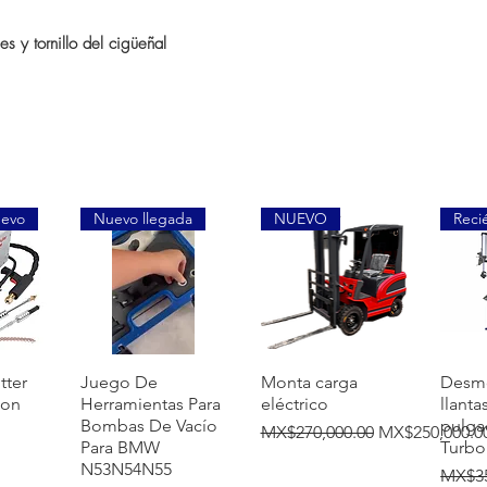
s y tornillo del cigüeñal
uevo
Nuevo llegada
NUEVO
Reci
ew
Quick View
Quick View
Q
tter
Juego De
Monta carga
Desm
ion
Herramientas Para
eléctrico
llanta
Bombas De Vacío
pulga
Regular Price
Sale Price
MX$270,000.00
MX$250,000.0
Para BMW
Turbo
N53N54N55
Regula
MX$35