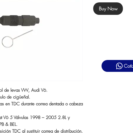
Buy Now
Coti
ol de levas VW, Audi V6.
gulo de cigüeñal.
evas en TDC durante correa dentada o cabeza
at V6 5 Válvulas 1998 – 2005 2.8L y
PB & BEL.
ición TDC al sustituir correa de distribución.