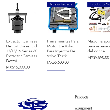
Nuevo llegada
Producto N
Quick View
Quick View
Quick Vi
Extractor Camisas
Herramientas Para
Maquina spo
Detroit Diésel Dd
Motor De Volvo
para reparac
13/15/16 Series 60
Para Inyector De
del coche
Extractor Camisas
Volvo Truck
Price
MX$9,890.00
Detroi
Price
MX$5,600.00
Price
MX$15,000.00
NUEVO
NUEVO
Products
equipment
Quick View
Quick View
Quick Vi
Herramienta
Tina De
Tapa De Bo