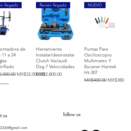
én llegado
Recién llegado
NUEVO
uick View
Quick View
Quick View
ontadora de
Herramienta
Puntas Para
s 11 a 24
Instalar/desinstalar
Osciloscopio
das
Clutch Vw/audi
Multimetro Y
0
inflado
Dsg 7 Velocidades
Escaner Hantek
Ht-307
r Price
Sale Price
Price
,000.00
MX$32,000.00
MX$2,800.00
Regular Price
Sale Price
MX$400.00
MX$380.00
VO
follow us
t us
02326@gmail.com
uick View
Quick View
Quick View
ontadora
Prensa Hidráulica
Soporte ajustable