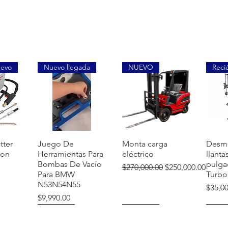
uevo
Nuevo llegada
NUEVO
Reci
ida
Vista rápida
Vista rápida
Vi
tter
Juego De
Monta carga
Desm
ion
Herramientas Para
eléctrico
llanta
Bombas De Vacío
pulga
Precio
Precio de oferta
$270,000.00
$250,000.00
Para BMW
Turbo
N53N54N55
Preci
$35,0
Precio
$9,990.00
NUEVO
NUEVO
NUE