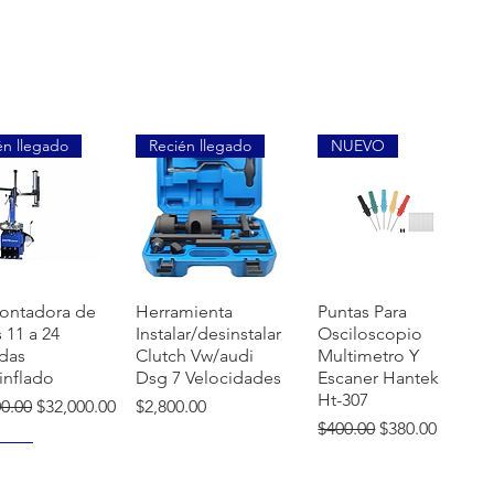
én llegado
Recién llegado
NUEVO
sta rápida
Vista rápida
Vista rápida
ontadora de
Herramienta
Puntas Para
s 11 a 24
Instalar/desinstalar
Osciloscopio
das
Clutch Vw/audi
Multimetro Y
inflado
Dsg 7 Velocidades
Escaner Hantek
Ht-307
o
Precio de oferta
Precio
00.00
$32,000.00
$2,800.00
Precio
Precio de ofer
$400.00
$380.00
VO