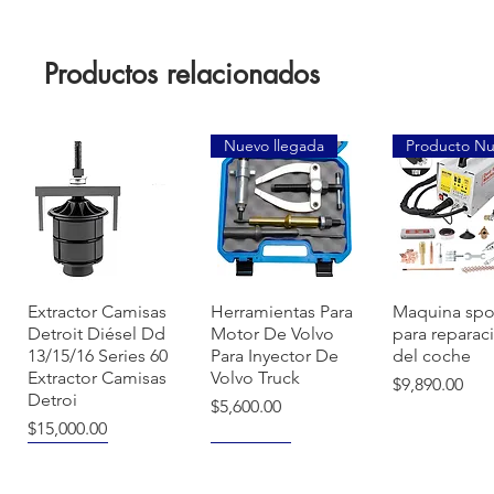
Productos relacionados
Nuevo llegada
Producto N
Vista rápida
Vista rápida
Vista ráp
Extractor Camisas
Herramientas Para
Maquina spo
Detroit Diésel Dd
Motor De Volvo
para reparac
13/15/16 Series 60
Para Inyector De
del coche
Extractor Camisas
Volvo Truck
Precio
$9,890.00
Detroi
Precio
$5,600.00
Precio
$15,000.00
NUEVO
NUEVO