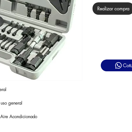
Realizar compra
Coti
eral
 uso general
 Aire Acondicionado