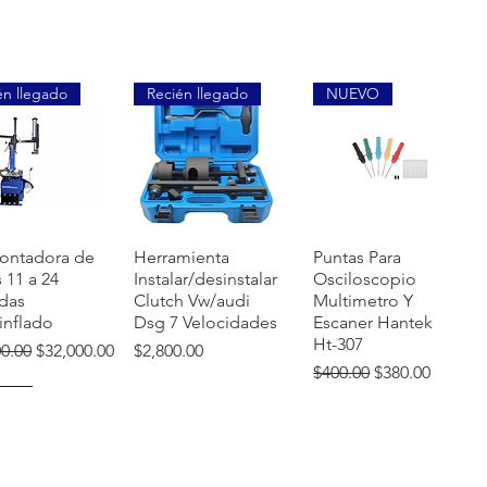
én llegado
Recién llegado
NUEVO
sta rápida
Vista rápida
Vista rápida
ontadora de
Herramienta
Puntas Para
s 11 a 24
Instalar/desinstalar
Osciloscopio
das
Clutch Vw/audi
Multimetro Y
inflado
Dsg 7 Velocidades
Escaner Hantek
Ht-307
o
Precio de oferta
Precio
00.00
$32,000.00
$2,800.00
Precio
Precio de ofer
$400.00
$380.00
VO