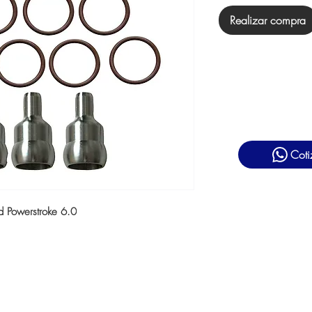
Realizar compra
Coti
rd Powerstroke 6.0