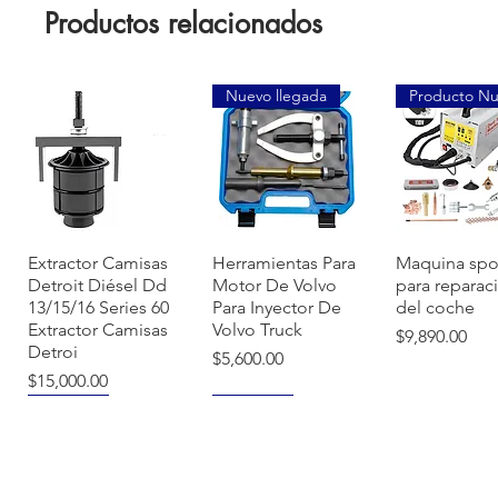
Productos relacionados
Nuevo llegada
Producto N
Vista rápida
Vista rápida
Vista ráp
Extractor Camisas
Herramientas Para
Maquina spo
Detroit Diésel Dd
Motor De Volvo
para reparac
13/15/16 Series 60
Para Inyector De
del coche
Extractor Camisas
Volvo Truck
Precio
$9,890.00
Detroi
Precio
$5,600.00
Precio
$15,000.00
NUEVO
NUEVO