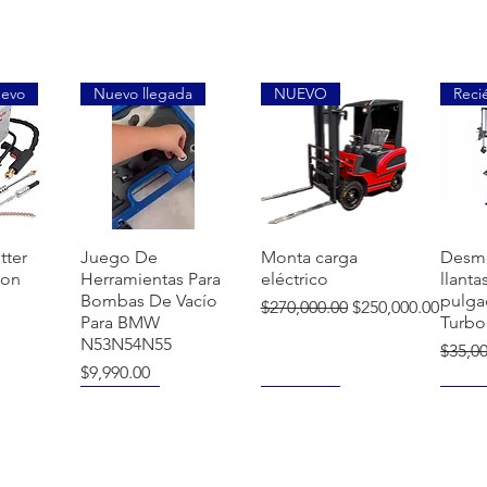
uevo
Nuevo llegada
NUEVO
Reci
ida
Vista rápida
Vista rápida
Vi
tter
Juego De
Monta carga
Desm
ion
Herramientas Para
eléctrico
llanta
Bombas De Vacío
pulga
Precio
Precio de oferta
$270,000.00
$250,000.00
Para BMW
Turbo
N53N54N55
Preci
$35,0
Precio
$9,990.00
NUEVO
NUEVO
NUE