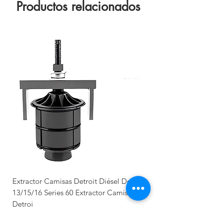
Productos relacionados
Extractor Camisas Detroit Diésel Dd
13/15/16 Series 60 Extractor Camisas
Detroi
Precio
$15,000.00