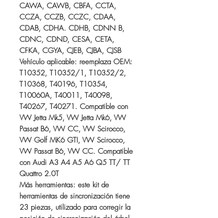
CAWA, CAWB, CBFA, CCTA,
CCZA, CCZB, CCZC, CDAA,
CDAB, CDHA. CDHB, CDNN B,
CDNC, CDND, CESA, CETA,
CFKA, CGYA, CJEB, CJBA, CJSB
Vehículo aplicable: reemplaza OEM:
T10352, T10352/1, T10352/2,
T10368, T40196, T10354,
T10060A, T40011, T40098,
T40267, T40271. Compatible con
VW Jetta Mk5, VW Jetta Mk6, VW
Passat B6, VW CC, VW Scirocco,
VW Golf MK6 GTI, VW Scirocco,
VW Passat B6, VW CC. Compatible
con Audi A3 A4 A5 A6 Q5 TT/ TT
Quattro 2.0T
Más herramientas: este kit de
herramientas de sincronización tiene
23 piezas, utilizado para corregir la