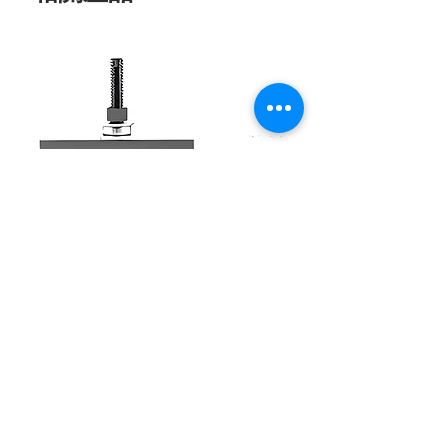
Extractor Camisas Detroit Diésel Dd
13/15/16 Series 60 Extractor Camisas
Detroi
價格
MX$15,000.00
Nuevo llegada
Producto Nuevo
Nuevo llegada
NUEVO
Recién llegado
Recién llegado
NUEVO
NUEVO
NUEVO
NUEVO
NUEVO
NUEVO