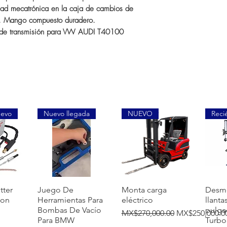
dad mecatrónica en la caja de cambios de
. Mango compuesto duradero.
l de transmisión para VW AUDI T40100
uevo
Nuevo llegada
NUEVO
Reci
覽
快速瀏覽
快速瀏覽
tter
Juego De
Monta carga
Desm
ion
Herramientas Para
eléctrico
llanta
Bombas De Vacío
pulga
一般價格
促銷價格
MX$270,000.00
MX$250,000.0
Para BMW
Turbo