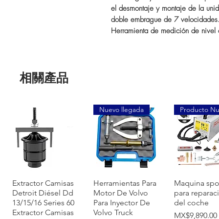
el desmontaje y montaje de la uni
doble embrague de 7 velocidades
Herramienta de medición de nive
相關產品
Nuevo llegada
Producto N
快速瀏覽
快速瀏覽
快速瀏
Extractor Camisas
Herramientas Para
Maquina spo
Detroit Diésel Dd
Motor De Volvo
para reparac
13/15/16 Series 60
Para Inyector De
del coche
Extractor Camisas
Volvo Truck
價格
MX$9,890.00