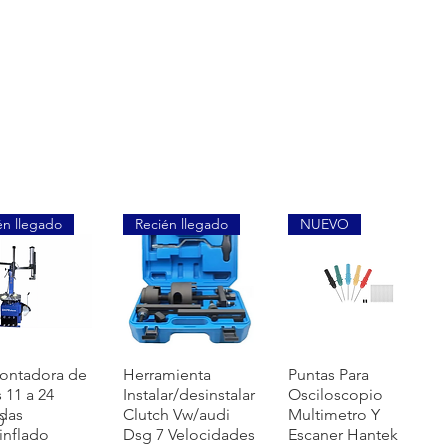
én llegado
Recién llegado
NUEVO
快速瀏覽
快速瀏覽
快速瀏覽
ontadora de
Herramienta
Puntas Para
s 11 a 24
Instalar/desinstalar
Osciloscopio
das
Clutch Vw/audi
Multimetro Y
0
inflado
Dsg 7 Velocidades
Escaner Hantek