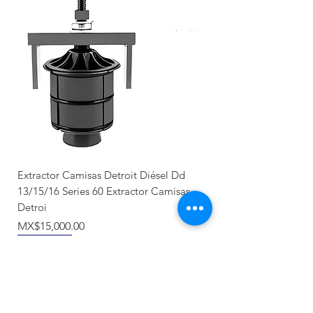
Extractor Camisas Detroit Diésel Dd
13/15/16 Series 60 Extractor Camisas
Detroi
價格
MX$15,000.00
Nuevo llegada
Producto Nuevo
Nuevo llegada
NUEVO
Recién llegado
Recién llegado
NUEVO
NUEVO
NUEVO
NUEVO
NUEVO
NUEVO