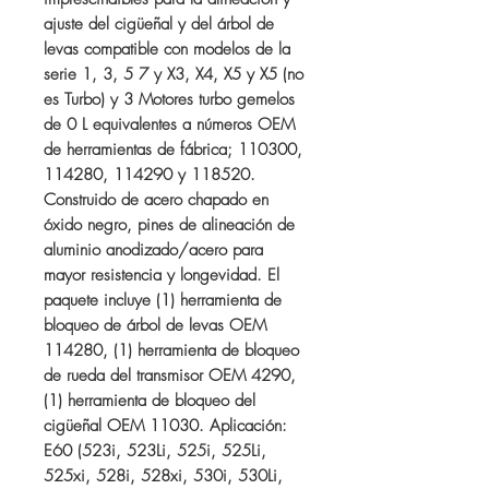
ajuste del cigüeñal y del árbol de
levas compatible con modelos de la
serie 1, 3, 5 7 y X3, X4, X5 y X5 (no
es Turbo) y 3 Motores turbo gemelos
de 0 L equivalentes a números OEM
de herramientas de fábrica; 110300,
114280, 114290 y 118520.
Construido de acero chapado en
óxido negro, pines de alineación de
aluminio anodizado/acero para
mayor resistencia y longevidad. El
paquete incluye (1) herramienta de
bloqueo de árbol de levas OEM
114280, (1) herramienta de bloqueo
de rueda del transmisor OEM 4290,
(1) herramienta de bloqueo del
cigüeñal OEM 11030. Aplicación:
E60 (523i, 523Li, 525i, 525Li,
525xi, 528i, 528xi, 530i, 530Li,