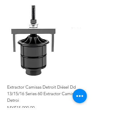
Extractor Camisas Detroit Diésel Dd
13/15/16 Series 60 Extractor Camisas
Detroi
價格
MX$15,000.00
Nuevo llegada
Producto Nuevo
Nuevo llegada
NUEVO
Recién llegado
Recién llegado
NUEVO
NUEVO
NUEVO
NUEVO
NUEVO
NUEVO