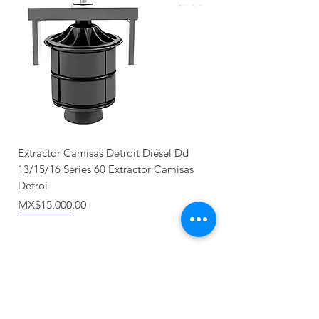
Extractor Camisas Detroit Diésel Dd
13/15/16 Series 60 Extractor Camisas
Detroi
Price
MX$15,000.00
Nuevo llegada
Producto Nuevo
Nuevo llegada
NUEVO
Recién llegado
Recién llegado
NUEVO
NUEVO
NUEVO
NUEVO
NUEVO
NUEVO